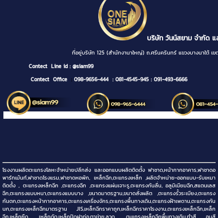
บริษัท วันน์สยาม จำกัด แ
ที่อยู่บริษัท 125 (สำนักงานาใหญ่) ถ.ศรีนครินทร์ แขวงบางนา
Contect
Line id : @siam99
Contect Office
:
098-9656-444
: 081-4545-945
: 091-493-6666
โรงงานผลิตตะแกรงโลหะจำหน่ายปลีกส่ง และออกแบบผลิตติดตั้ง ฟาซาด,หน้ากากอาคาร,ฟาซาดอ
พาร์ทเม้นท์,ฟาซาดโรงแรม,ฟาซาดหอพัก, เหล็กฉีก,ตะแกรงเหล็ก ,ผลิตจำหน่าย-ออกแบบ-รับเหมา
ติดตั้ง , ตะแกรงเหล็กฉีก ,ตะแกรงฉีก ,ตะแกรงแผ่นเจาะรู,ตะแกรงกันลื่น, อลูมิเนียมฉีก,สแตนเลส
ฉีก,ตะแกรงแบบหนา,ตะแกรงแบบบาง ,ขนาดมาตรฐาน,ขนาดสั่งผลิต ,ตะแกรงรั้วระเบียง,ตะแกรง
กันตก,ตะแกรงหน้ากากอาคาร,ตะแกรงเครื่องจักร,ตะแกรงพื้นทางเดิน,ตะแกรงฝ้าเพดาน,ตะแกรงกัน
นก,ตะแกรงเหล็กฉีกมาตรฐาน JIS,เหล็กฉีกราคาถูก,เหล็กฉีกราคาโรงงาน,ตะแกรงเหล็กฉีก,เหล็ก
ฉีก,เหล็กยืด, เหล็กดัด,เหล็กปิดฝาท่อ,ตาข่าย,ลวด ,ตะแกรงเหล็กฉีกพื้นทางเดิน,ทำสี อบสี