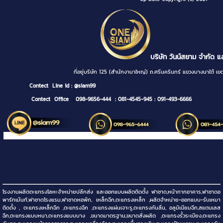
บริษัท วันน์สยาม จำกัด แ
ที่อยู่บริษัท 125 (สำนักงานาใหญ่) ถ.ศรีนครินทร์ แขวงบางนา
Contect
Line id : @siam99
Contect Office
:
098-9656-444
: 081-4545-945
: 091-493-6666
โรงงานผลิตตะแกรงโลหะจำหน่ายปลีกส่ง และออกแบบผลิตติดตั้ง ฟาซาด,หน้ากากอาคาร,ฟาซาดอ
พาร์ทเม้นท์,ฟาซาดโรงแรม,ฟาซาดหอพัก, เหล็กฉีก,ตะแกรงเหล็ก ,ผลิตจำหน่าย-ออกแบบ-รับเหมา
ติดตั้ง , ตะแกรงเหล็กฉีก ,ตะแกรงฉีก ,ตะแกรงแผ่นเจาะรู,ตะแกรงกันลื่น, อลูมิเนียมฉีก,สแตนเลส
ฉีก,ตะแกรงแบบหนา,ตะแกรงแบบบาง ,ขนาดมาตรฐาน,ขนาดสั่งผลิต ,ตะแกรงรั้วระเบียง,ตะแกรง