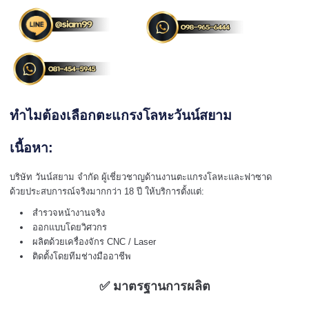
ทำไมต้องเลือกตะแกรงโลหะวันน์สยาม
เนื้อหา:
บริษัท วันน์สยาม จำกัด ผู้เชี่ยวชาญด้านงานตะแกรงโลหะและฟาซาด
ด้วยประสบการณ์จริงมากกว่า 18 ปี ให้บริการตั้งแต่:
สำรวจหน้างานจริง
ออกแบบโดยวิศวกร
ผลิตด้วยเครื่องจักร CNC / Laser
ติดตั้งโดยทีมช่างมืออาชีพ
✅ มาตรฐานการผลิต