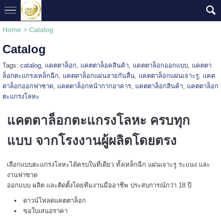
Home
>
Catalog
Catalog
Tags:
catalog
,
แคตตาล็อก
,
แคตตาล็อคสินค้า
,
แคตตาล็อกออกแบบ
,
แคตตา
ล็อกตะแกรงเหล็กฉีก
,
แคตตาล็อกแผ่นลายกันลื่น
,
แคตตาล็อกแผ่นเจาะรู
,
แคต
ตาล็อกออกฟาซาด
,
แคตตาล็อกหน้ากากอาคาร
,
แคตตาล็อกสินค้า
,
แคตตาล็อก
ตะแกรงโลหะ
แคตตาล็อกตะแกรงโลหะ ครบทุก
แบบ จากโรงงานผู้ผลิตโดยตรง
เลือกแบบตะแกรงโลหะได้ครบในที่เดียว ทั้งเหล็กฉีก แผ่นเจาะรู ระแนง และ
งานฟาซาด
ออกแบบ ผลิต และติดตั้งโดยทีมงานมืออาชีพ ประสบการณ์กว่า 18 ปี
ดาวน์โหลดแคตตาล็อก
ขอใบเสนอราคา