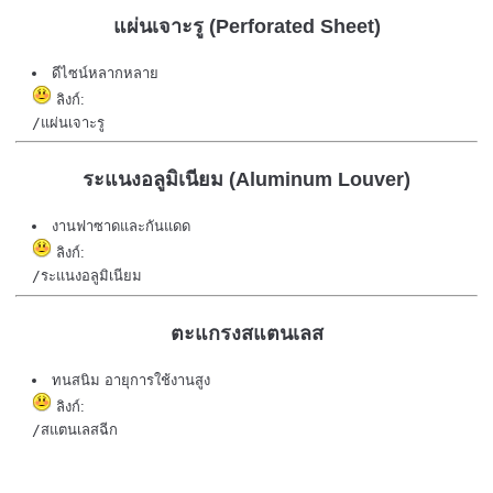
แผ่นเจาะรู (Perforated Sheet)
ดีไซน์หลากหลาย
ลิงก์:
/แผ่นเจาะรู
ระแนงอลูมิเนียม (Aluminum Louver)
งานฟาซาดและกันแดด
ลิงก์:
/ระแนงอลูมิเนียม
ตะแกรงสแตนเลส
ทนสนิม อายุการใช้งานสูง
ลิงก์:
/สแตนเลสฉีก