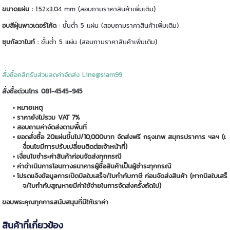
ขนาดแผ่น
: 1.52x3.04 mm (สอบถามราคาสินค้าเพิ่มเติม)
อบสีฝุ่นพาวเดอร์โค้ด
: ขั้นต่ำ 5 แผ่น (สอบถามราคาสินค้าเพิ่มเติม)
ชุบกัลวาไนท์
: ขั้นต่ำ 5 แผ่น (สอบถามราคาสินค้าเพิ่มเติม)
สั่งซื้อคลิกรับส่วนลดค่าจัดส่ง Line@siam99
สั่งซื้อด่วนโทร 081-4545-945
หมายเหตุ
ราคายังไม่รวม VAT 7%
สอบถามค่าจัดส่งตามพื้นที่
ยอดสั่งซื้อ 20แผ่นขึ้นไป/10,000บาท จัดส่งฟรี กรุงเทพ สมุทรปราการ ฯลฯ (เ
งื่อนไขมีการปรับเปลี่ยนติดต่อเจ้าหน้าที่)
เงื่อนไขชำระค่าสินค้าก่อนจัดส่งทุกกรณี
ค่าดำเนินการโอนทางธนาคารผู้ซื้อสินค้าเป็นผู้ชำระทุกกรณี
โปรดแจ้งข้อมูลการเปิดบิลใบเสร็จ/ใบกำกับภาษี ก่อนจัดส่งสินค้า (หากบิลใบเสร็
จ/ใบกำกับสูญหายมีค่าใช้จ่ายในการจัดส่งครั้งถัดไป)
ขอบพระคุณทุกการสนับสนุนที่มีให้เราค่า
สินค้าที่เกี่ยวข้อง