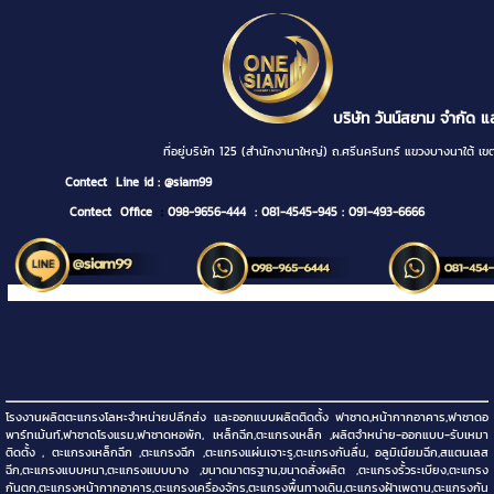
บริษัท วันน์สยาม จำกัด แ
ที่อยู่บริษัท 125 (สำนักงานาใหญ่) ถ.ศรีนครินทร์ แขวงบางนา
Contect
Line id : @siam99
Contect Office
:
098-9656-444
: 081-4545-945
: 091-493-6666
โรงงานผลิตตะแกรงโลหะจำหน่ายปลีกส่ง และออกแบบผลิตติดตั้ง ฟาซาด,หน้ากากอาคาร,ฟาซาดอ
พาร์ทเม้นท์,ฟาซาดโรงแรม,ฟาซาดหอพัก, เหล็กฉีก,ตะแกรงเหล็ก ,ผลิตจำหน่าย-ออกแบบ-รับเหมา
ติดตั้ง , ตะแกรงเหล็กฉีก ,ตะแกรงฉีก ,ตะแกรงแผ่นเจาะรู,ตะแกรงกันลื่น, อลูมิเนียมฉีก,สแตนเลส
ฉีก,ตะแกรงแบบหนา,ตะแกรงแบบบาง ,ขนาดมาตรฐาน,ขนาดสั่งผลิต ,ตะแกรงรั้วระเบียง,ตะแกรง
กันตก,ตะแกรงหน้ากากอาคาร,ตะแกรงเครื่องจักร,ตะแกรงพื้นทางเดิน,ตะแกรงฝ้าเพดาน,ตะแกรงกัน