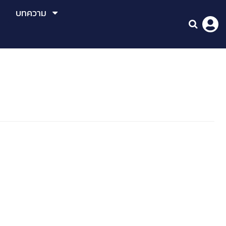
บทความ