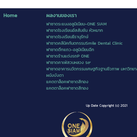
Home
ผลงานของเรา
ฟาซาดระแนงอลูมิเนียม-ONE SIAM
ฟาซาดโรงเรียนอัสสัมชัน หัวหมาก
ฟาซาดโรงเรียนธีรานุรักษ์
ฟาซาดคลีนิคทันตกรรมSmile Dental Clinic
ฟาซาดตึกแถว-อลูมิเนียมฉีก
ฟาซาดร้านแต่งรถP ONE
ฟาซาดคาเฟ่สวนหลวง ร๙
ฟาซาดอาคารนวัตกรรมเศษฐกิจฐานชีวภาพ มหาวิทยาลั
ผนังบังตา
แคตตาล็อคฟาซาดสีทอง
แคตตาล็อคฟาซาดสีทอง
Up Date Copyright (c) 2021