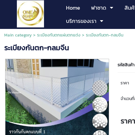
Home
ฟาซาด
สินค้
บริการของเรา
Main category
>
ระเบียงกันตกแผ่นตกแต่ง
> ระเบียงกันตก-กลมจีน
ระเบียงกันตก-กลมจีน
รหัสสินค้า
ราคา
จำนวนที่จ
ราค