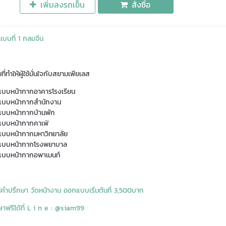
เพิ่มลงรถเข็น
สั่งซื้อ
เบบที่ 1 กลมจีน
ยที่ทำให้ผู้ใช้มั่นใจกับสยามเพียเลส
บบหน้ากากอาคารโรงเรียน
บบหน้ากากสำนักงาน
บบหน้ากากบ้านพัก
บบหน้ากากคาเฟ่
บบหน้ากากมหาวิทยาลัย
บบหน้ากากโรงพยาบาล
บบหน้ากากอพาเมนท์
้คำปรึกษา วัดหน้างาน ออกแบบเริ่มต้นที่ 3,500บาท
าฟรีได้ที่ L i n e : @siam99