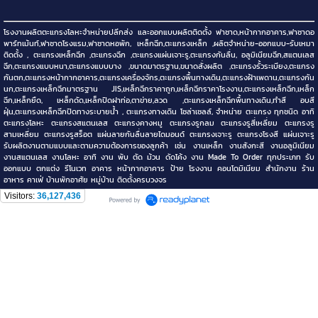
โรงงานผลิตตะแกรงโลหะจำหน่ายปลีกส่ง และออกแบบผลิตติดตั้ง ฟาซาด,หน้ากากอาคาร,ฟาซาดอ
พาร์ทเม้นท์,ฟาซาดโรงแรม,ฟาซาดหอพัก, เหล็กฉีก,ตะแกรงเหล็ก ,ผลิตจำหน่าย-ออกแบบ-รับเหมา
ติดตั้ง , ตะแกรงเหล็กฉีก ,ตะแกรงฉีก ,ตะแกรงแผ่นเจาะรู,ตะแกรงกันลื่น, อลูมิเนียมฉีก,สแตนเลส
ฉีก,ตะแกรงแบบหนา,ตะแกรงแบบบาง ,ขนาดมาตรฐาน,ขนาดสั่งผลิต ,ตะแกรงรั้วระเบียง,ตะแกรง
กันตก,ตะแกรงหน้ากากอาคาร,ตะแกรงเครื่องจักร,ตะแกรงพื้นทางเดิน,ตะแกรงฝ้าเพดาน,ตะแกรงกัน
นก,ตะแกรงเหล็กฉีกมาตรฐาน JIS,เหล็กฉีกราคาถูก,เหล็กฉีกราคาโรงงาน,ตะแกรงเหล็กฉีก,เหล็ก
ฉีก,เหล็กยืด, เหล็กดัด,เหล็กปิดฝาท่อ,ตาข่าย,ลวด ,ตะแกรงเหล็กฉีกพื้นทางเดิน,ทำสี อบสี
ฝุ่น,ตะแกรงเหล็กฉีกปิดทางระบายน้ำ , ตะแกรงทางเดิน โซล่าเซลล์, จำหน่าย ตะแกรง ทุกชนิด อาทิ
ตะแกรงโลหะ ตะแกรงสแตนเลส ตะแกรงคางหมู ตะแกรงรูกลม ตะแกรงรูสี่เหลี่ยม ตะแกรงรู
สามเหลี่ยม ตะแกรงรูสร็อต แผ่นลายกันลื่นลายไดมอนด์ ตะแกรงเจาะรู ตะแกรงโรงสี แผ่นเจาะรู
รับผลิตงานตามแบบและตามความต้องการของลูกค้า เช่น งานเหล็ก งานสังกะสี งานอลูมิเนียม
งานสแตนเลส งานโลหะ อาทิ งาน พับ ตัด ม้วน ดัดโค้ง งาน Made To Order ทุกประเภท รับ
ออกแบบ ตกแต่ง รีโนเวท อาคาร หน้ากากอาคาร ป้าย โรงงาน คอนโดมิเนียม สำนักงาน ร้าน
อาหาร คาเฟ่ บ้านพักอาศัย หมู่บ้าน ติดตั้งครบวงจร
Visitors:
36,127,436