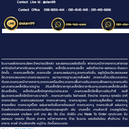
Contect
Line id : @siam99
Contect Office
:
098-9656-444
: 081-4545-945
: 091-493-6666
โรงงานผลิตตะแกรงโลหะจำหน่ายปลีกส่ง และออกแบบผลิตติดตั้ง ฟาซาด,หน้ากากอาคาร,ฟาซาดอ
พาร์ทเม้นท์,ฟาซาดโรงแรม,ฟาซาดหอพัก, เหล็กฉีก,ตะแกรงเหล็ก ,ผลิตจำหน่าย-ออกแบบ-รับเหมา
ติดตั้ง , ตะแกรงเหล็กฉีก ,ตะแกรงฉีก ,ตะแกรงแผ่นเจาะรู,ตะแกรงกันลื่น, อลูมิเนียมฉีก,สแตนเลส
ฉีก,ตะแกรงแบบหนา,ตะแกรงแบบบาง ,ขนาดมาตรฐาน,ขนาดสั่งผลิต ,ตะแกรงรั้วระเบียง,ตะแกรง
กันตก,ตะแกรงหน้ากากอาคาร,ตะแกรงเครื่องจักร,ตะแกรงพื้นทางเดิน,ตะแกรงฝ้าเพดาน,ตะแกรงกัน
นก,ตะแกรงเหล็กฉีกมาตรฐาน JIS,เหล็กฉีกราคาถูก,เหล็กฉีกราคาโรงงาน,ตะแกรงเหล็กฉีก,เหล็ก
ฉีก,เหล็กยืด, เหล็กดัด,เหล็กปิดฝาท่อ,ตาข่าย,ลวด ,ตะแกรงเหล็กฉีกพื้นทางเดิน,ทำสี อบสี
ฝุ่น,ตะแกรงเหล็กฉีกปิดทางระบายน้ำ , ตะแกรงทางเดิน โซล่าเซลล์, จำหน่าย ตะแกรง ทุกชนิด อาทิ
ตะแกรงโลหะ ตะแกรงสแตนเลส ตะแกรงคางหมู ตะแกรงรูกลม ตะแกรงรูสี่เหลี่ยม ตะแกรงรู
สามเหลี่ยม ตะแกรงรูสร็อต แผ่นลายกันลื่นลายไดมอนด์ ตะแกรงเจาะรู ตะแกรงโรงสี แผ่นเจาะรู
รับผลิตงานตามแบบและตามความต้องการของลูกค้า เช่น งานเหล็ก งานสังกะสี งานอลูมิเนียม
งานสแตนเลส งานโลหะ อาทิ งาน พับ ตัด ม้วน ดัดโค้ง งาน Made To Order ทุกประเภท รับ
ออกแบบ ตกแต่ง รีโนเวท อาคาร หน้ากากอาคาร ป้าย โรงงาน คอนโดมิเนียม สำนักงาน ร้าน
อาหาร คาเฟ่ บ้านพักอาศัย หมู่บ้าน ติดตั้งครบวงจร