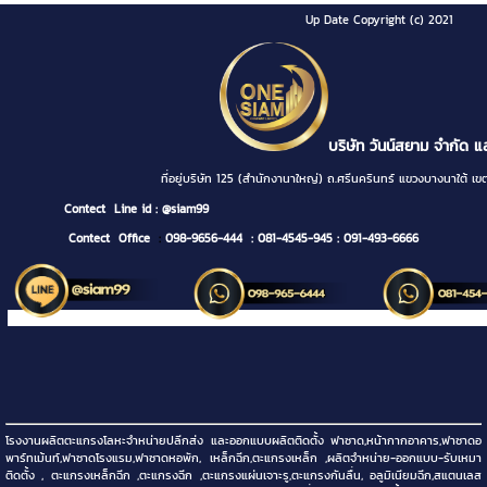
Up Date Copyright (c) 2021
บริษัท วันน์สยาม จำกัด แ
ที่อยู่บริษัท 125 (สำนักงานาใหญ่) ถ.ศรีนครินทร์ แขวงบางนา
Contect
Line id : @siam99
Contect Office
:
098-9656-444
: 081-4545-945
: 091-493-6666
โรงงานผลิตตะแกรงโลหะจำหน่ายปลีกส่ง และออกแบบผลิตติดตั้ง ฟาซาด,หน้ากากอาคาร,ฟาซาดอ
พาร์ทเม้นท์,ฟาซาดโรงแรม,ฟาซาดหอพัก, เหล็กฉีก,ตะแกรงเหล็ก ,ผลิตจำหน่าย-ออกแบบ-รับเหมา
ติดตั้ง , ตะแกรงเหล็กฉีก ,ตะแกรงฉีก ,ตะแกรงแผ่นเจาะรู,ตะแกรงกันลื่น, อลูมิเนียมฉีก,สแตนเลส