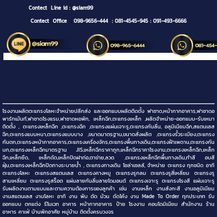
Contect
Line id : @siam99
Contect Office
:
098-9656-444
: 081-4545-945
: 091-493-6666
โรงงานผลิตตะแกรงโลหะจำหน่ายปลีกส่ง และออกแบบผลิตติดตั้ง ฟาซาด,หน้ากากอาคาร,ฟาซาดอ
พาร์ทเม้นท์,ฟาซาดโรงแรม,ฟาซาดหอพัก, เหล็กฉีก,ตะแกรงเหล็ก ,ผลิตจำหน่าย-ออกแบบ-รับเหมา
ติดตั้ง , ตะแกรงเหล็กฉีก ,ตะแกรงฉีก ,ตะแกรงแผ่นเจาะรู,ตะแกรงกันลื่น, อลูมิเนียมฉีก,สแตนเลส
ฉีก,ตะแกรงแบบหนา,ตะแกรงแบบบาง ,ขนาดมาตรฐาน,ขนาดสั่งผลิต ,ตะแกรงรั้วระเบียง,ตะแกรง
กันตก,ตะแกรงหน้ากากอาคาร,ตะแกรงเครื่องจักร,ตะแกรงพื้นทางเดิน,ตะแกรงฝ้าเพดาน,ตะแกรงกัน
นก,ตะแกรงเหล็กฉีกมาตรฐาน JIS,เหล็กฉีกราคาถูก,เหล็กฉีกราคาโรงงาน,ตะแกรงเหล็กฉีก,เหล็ก
ฉีก,เหล็กยืด, เหล็กดัด,เหล็กปิดฝาท่อ,ตาข่าย,ลวด ,ตะแกรงเหล็กฉีกพื้นทางเดิน,ทำสี อบสี
ฝุ่น,ตะแกรงเหล็กฉีกปิดทางระบายน้ำ , ตะแกรงทางเดิน โซล่าเซลล์, จำหน่าย ตะแกรง ทุกชนิด อาทิ
ตะแกรงโลหะ ตะแกรงสแตนเลส ตะแกรงคางหมู ตะแกรงรูกลม ตะแกรงรูสี่เหลี่ยม ตะแกรงรู
สามเหลี่ยม ตะแกรงรูสร็อต แผ่นลายกันลื่นลายไดมอนด์ ตะแกรงเจาะรู ตะแกรงโรงสี แผ่นเจาะรู
รับผลิตงานตามแบบและตามความต้องการของลูกค้า เช่น งานเหล็ก งานสังกะสี งานอลูมิเนียม
งานสแตนเลส งานโลหะ อาทิ งาน พับ ตัด ม้วน ดัดโค้ง งาน Made To Order ทุกประเภท รับ
ออกแบบ ตกแต่ง รีโนเวท อาคาร หน้ากากอาคาร ป้าย โรงงาน คอนโดมิเนียม สำนักงาน ร้าน
อาหาร คาเฟ่ บ้านพักอาศัย หมู่บ้าน ติดตั้งครบวงจร