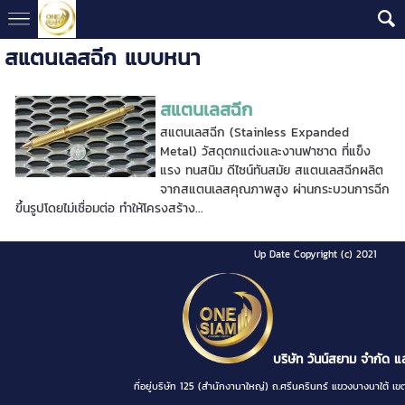
สแตนเลสฉีก แบบหนา
สแตนเลสฉีก
สแตนเลสฉีก (Stainless Expanded
Metal) วัสดุตกแต่งและงานฟาซาด ที่แข็ง
แรง ทนสนิม ดีไซน์ทันสมัย สแตนเลสฉีกผลิต
จากสแตนเลสคุณภาพสูง ผ่านกระบวนการฉีก
ขึ้นรูปโดยไม่เชื่อมต่อ ทำให้โครงสร้าง...
Up Date Copyright (c) 2021
บริษัท วันน์สยาม จำกัด แ
ที่อยู่บริษัท 125 (สำนักงานาใหญ่) ถ.ศรีนครินทร์ แขวงบางนา