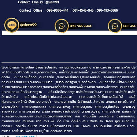
Contect
Line id : @siam99
Contect Office
:
098-9656-444
: 081-4545-945
: 091-493-6666
โรงงานผลิตตะแกรงโลหะจำหน่ายปลีกส่ง และออกแบบผลิตติดตั้ง ฟาซาด,หน้ากากอาคาร,ฟาซาดอ
พาร์ทเม้นท์,ฟาซาดโรงแรม,ฟาซาดหอพัก, เหล็กฉีก,ตะแกรงเหล็ก ,ผลิตจำหน่าย-ออกแบบ-รับเหมา
ติดตั้ง , ตะแกรงเหล็กฉีก ,ตะแกรงฉีก ,ตะแกรงแผ่นเจาะรู,ตะแกรงกันลื่น, อลูมิเนียมฉีก,สแตนเลส
ฉีก,ตะแกรงแบบหนา,ตะแกรงแบบบาง ,ขนาดมาตรฐาน,ขนาดสั่งผลิต ,ตะแกรงรั้วระเบียง,ตะแกรง
กันตก,ตะแกรงหน้ากากอาคาร,ตะแกรงเครื่องจักร,ตะแกรงพื้นทางเดิน,ตะแกรงฝ้าเพดาน,ตะแกรงกัน
นก,ตะแกรงเหล็กฉีกมาตรฐาน JIS,เหล็กฉีกราคาถูก,เหล็กฉีกราคาโรงงาน,ตะแกรงเหล็กฉีก,เหล็ก
ฉีก,เหล็กยืด, เหล็กดัด,เหล็กปิดฝาท่อ,ตาข่าย,ลวด ,ตะแกรงเหล็กฉีกพื้นทางเดิน,ทำสี อบสี
ฝุ่น,ตะแกรงเหล็กฉีกปิดทางระบายน้ำ , ตะแกรงทางเดิน โซล่าเซลล์, จำหน่าย ตะแกรง ทุกชนิด อาทิ
ตะแกรงโลหะ ตะแกรงสแตนเลส ตะแกรงคางหมู ตะแกรงรูกลม ตะแกรงรูสี่เหลี่ยม ตะแกรงรู
สามเหลี่ยม ตะแกรงรูสร็อต แผ่นลายกันลื่นลายไดมอนด์ ตะแกรงเจาะรู ตะแกรงโรงสี แผ่นเจาะรู
รับผลิตงานตามแบบและตามความต้องการของลูกค้า เช่น งานเหล็ก งานสังกะสี งานอลูมิเนียม
งานสแตนเลส งานโลหะ อาทิ งาน พับ ตัด ม้วน ดัดโค้ง งาน Made To Order ทุกประเภท รับ
ออกแบบ ตกแต่ง รีโนเวท อาคาร หน้ากากอาคาร ป้าย โรงงาน คอนโดมิเนียม สำนักงาน ร้าน
อาหาร คาเฟ่ บ้านพักอาศัย หมู่บ้าน ติดตั้งครบวงจร