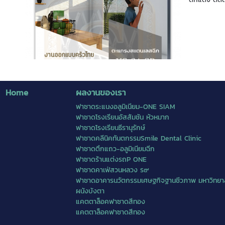
Home
ผลงานของเรา
ฟาซาดระแนงอลูมิเนียม-ONE SIAM
ฟาซาดโรงเรียนอัสสัมชัน หัวหมาก
ฟาซาดโรงเรียนธีรานุรักษ์
ฟาซาดคลีนิคทันตกรรมSmile Dental Clinic
ฟาซาดตึกแถว-อลูมิเนียมฉีก
ฟาซาดร้านแต่งรถP ONE
ฟาซาดคาเฟ่สวนหลวง ร๙
ฟาซาดอาคารนวัตกรรมเศษฐกิจฐานชีวภาพ มหาวิทยาลั
ผนังบังตา
แคตตาล็อคฟาซาดสีทอง
แคตตาล็อคฟาซาดสีทอง