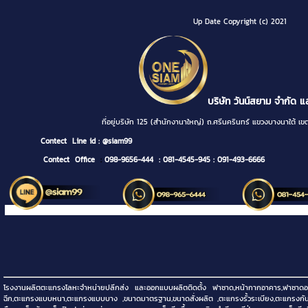
Up Date Copyright (c) 2021
บริษัท วันน์สยาม จำกัด แ
ที่อยู่บริษัท 125 (สำนักงานาใหญ่) ถ.ศรีนครินทร์ แขวงบางนา
Contect
Line id : @siam99
Contect Office
:
098-9656-444
: 081-4545-945
: 091-493-6666
โรงงานผลิตตะแกรงโลหะจำหน่ายปลีกส่ง และออกแบบผลิตติดตั้ง ฟาซาด,หน้ากากอาคาร,ฟาซาดอพาร
ฉีก,ตะแกรงแบบหนา,ตะแกรงแบบบาง ,ขนาดมาตรฐาน,ขนาดสั่งผลิต ,ตะแกรงรั้วระเบียง,ตะแกรงกันตก