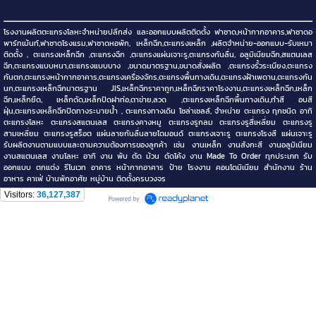
โรงงานผลิตตะแกรงโลหะจำหน่ายปลีกส่ง และออกแบบผลิตติดตั้ง ฟาซาด,หน้ากากอาคาร,ฟาซาดอ
พาร์ทเม้นท์,ฟาซาดโรงแรม,ฟาซาดหอพัก, เหล็กฉีก,ตะแกรงเหล็ก ,ผลิตจำหน่าย-ออกแบบ-รับเหมา
ติดตั้ง , ตะแกรงเหล็กฉีก ,ตะแกรงฉีก ,ตะแกรงแผ่นเจาะรู,ตะแกรงกันลื่น, อลูมิเนียมฉีก,สแตนเลส
ฉีก,ตะแกรงแบบหนา,ตะแกรงแบบบาง ,ขนาดมาตรฐาน,ขนาดสั่งผลิต ,ตะแกรงรั้วระเบียง,ตะแกรง
กันตก,ตะแกรงหน้ากากอาคาร,ตะแกรงเครื่องจักร,ตะแกรงพื้นทางเดิน,ตะแกรงฝ้าเพดาน,ตะแกรงกัน
นก,ตะแกรงเหล็กฉีกมาตรฐาน JIS,เหล็กฉีกราคาถูก,เหล็กฉีกราคาโรงงาน,ตะแกรงเหล็กฉีก,เหล็ก
ฉีก,เหล็กยืด, เหล็กดัด,เหล็กปิดฝาท่อ,ตาข่าย,ลวด ,ตะแกรงเหล็กฉีกพื้นทางเดิน,ทำสี อบสี
ฝุ่น,ตะแกรงเหล็กฉีกปิดทางระบายน้ำ , ตะแกรงทางเดิน โซล่าเซลล์, จำหน่าย ตะแกรง ทุกชนิด อาทิ
ตะแกรงโลหะ ตะแกรงสแตนเลส ตะแกรงคางหมู ตะแกรงรูกลม ตะแกรงรูสี่เหลี่ยม ตะแกรงรู
สามเหลี่ยม ตะแกรงรูสร็อต แผ่นลายกันลื่นลายไดมอนด์ ตะแกรงเจาะรู ตะแกรงโรงสี แผ่นเจาะรู
รับผลิตงานตามแบบและตามความต้องการของลูกค้า เช่น งานเหล็ก งานสังกะสี งานอลูมิเนียม
งานสแตนเลส งานโลหะ อาทิ งาน พับ ตัด ม้วน ดัดโค้ง งาน Made To Order ทุกประเภท รับ
ออกแบบ ตกแต่ง รีโนเวท อาคาร หน้ากากอาคาร ป้าย โรงงาน คอนโดมิเนียม สำนักงาน ร้าน
อาหาร คาเฟ่ บ้านพักอาศัย หมู่บ้าน ติดตั้งครบวงจร
Visitors:
36,127,387