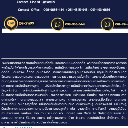
Contect
Line id : @siam99
Contect Office
:
098-9656-444
: 081-4545-945
: 091-493-6666
โรงงานผลิตตะแกรงโลหะจำหน่ายปลีกส่ง และออกแบบผลิตติดตั้ง ฟาซาด,หน้ากากอาคาร,ฟาซาดอ
พาร์ทเม้นท์,ฟาซาดโรงแรม,ฟาซาดหอพัก, เหล็กฉีก,ตะแกรงเหล็ก ,ผลิตจำหน่าย-ออกแบบ-รับเหมา
ติดตั้ง , ตะแกรงเหล็กฉีก ,ตะแกรงฉีก ,ตะแกรงแผ่นเจาะรู,ตะแกรงกันลื่น, อลูมิเนียมฉีก,สแตนเลส
ฉีก,ตะแกรงแบบหนา,ตะแกรงแบบบาง ,ขนาดมาตรฐาน,ขนาดสั่งผลิต ,ตะแกรงรั้วระเบียง,ตะแกรง
กันตก,ตะแกรงหน้ากากอาคาร,ตะแกรงเครื่องจักร,ตะแกรงพื้นทางเดิน,ตะแกรงฝ้าเพดาน,ตะแกรงกัน
นก,ตะแกรงเหล็กฉีกมาตรฐาน JIS,เหล็กฉีกราคาถูก,เหล็กฉีกราคาโรงงาน,ตะแกรงเหล็กฉีก,เหล็ก
ฉีก,เหล็กยืด, เหล็กดัด,เหล็กปิดฝาท่อ,ตาข่าย,ลวด ,ตะแกรงเหล็กฉีกพื้นทางเดิน,ทำสี อบสี
ฝุ่น,ตะแกรงเหล็กฉีกปิดทางระบายน้ำ , ตะแกรงทางเดิน โซล่าเซลล์, จำหน่าย ตะแกรง ทุกชนิด อาทิ
ตะแกรงโลหะ ตะแกรงสแตนเลส ตะแกรงคางหมู ตะแกรงรูกลม ตะแกรงรูสี่เหลี่ยม ตะแกรงรู
สามเหลี่ยม ตะแกรงรูสร็อต แผ่นลายกันลื่นลายไดมอนด์ ตะแกรงเจาะรู ตะแกรงโรงสี แผ่นเจาะรู
รับผลิตงานตามแบบและตามความต้องการของลูกค้า เช่น งานเหล็ก งานสังกะสี งานอลูมิเนียม
งานสแตนเลส งานโลหะ อาทิ งาน พับ ตัด ม้วน ดัดโค้ง งาน Made To Order ทุกประเภท รับ
ออกแบบ ตกแต่ง รีโนเวท อาคาร หน้ากากอาคาร ป้าย โรงงาน คอนโดมิเนียม สำนักงาน ร้าน
อาหาร คาเฟ่ บ้านพักอาศัย หมู่บ้าน ติดตั้งครบวงจร