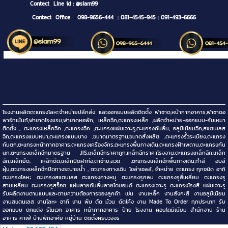
Contect
Line id : @siam99
Contect Office
:
098-9656-444
: 081-4545-945
: 091-493-6666
โรงงานผลิตตะแกรงโลหะจำหน่ายปลีกส่ง และออกแบบผลิตติดตั้ง ฟาซาด,หน้ากากอาคาร,ฟาซาดอ
พาร์ทเม้นท์,ฟาซาดโรงแรม,ฟาซาดหอพัก, เหล็กฉีก,ตะแกรงเหล็ก ,ผลิตจำหน่าย-ออกแบบ-รับเหมา
ติดตั้ง , ตะแกรงเหล็กฉีก ,ตะแกรงฉีก ,ตะแกรงแผ่นเจาะรู,ตะแกรงกันลื่น, อลูมิเนียมฉีก,สแตนเลส
ฉีก,ตะแกรงแบบหนา,ตะแกรงแบบบาง ,ขนาดมาตรฐาน,ขนาดสั่งผลิต ,ตะแกรงรั้วระเบียง,ตะแกรง
กันตก,ตะแกรงหน้ากากอาคาร,ตะแกรงเครื่องจักร,ตะแกรงพื้นทางเดิน,ตะแกรงฝ้าเพดาน,ตะแกรงกัน
นก,ตะแกรงเหล็กฉีกมาตรฐาน JIS,เหล็กฉีกราคาถูก,เหล็กฉีกราคาโรงงาน,ตะแกรงเหล็กฉีก,เหล็ก
ฉีก,เหล็กยืด, เหล็กดัด,เหล็กปิดฝาท่อ,ตาข่าย,ลวด ,ตะแกรงเหล็กฉีกพื้นทางเดิน,ทำสี อบสี
ฝุ่น,ตะแกรงเหล็กฉีกปิดทางระบายน้ำ , ตะแกรงทางเดิน โซล่าเซลล์, จำหน่าย ตะแกรง ทุกชนิด อาทิ
ตะแกรงโลหะ ตะแกรงสแตนเลส ตะแกรงคางหมู ตะแกรงรูกลม ตะแกรงรูสี่เหลี่ยม ตะแกรงรู
สามเหลี่ยม ตะแกรงรูสร็อต แผ่นลายกันลื่นลายไดมอนด์ ตะแกรงเจาะรู ตะแกรงโรงสี แผ่นเจาะรู
รับผลิตงานตามแบบและตามความต้องการของลูกค้า เช่น งานเหล็ก งานสังกะสี งานอลูมิเนียม
งานสแตนเลส งานโลหะ อาทิ งาน พับ ตัด ม้วน ดัดโค้ง งาน Made To Order ทุกประเภท รับ
ออกแบบ ตกแต่ง รีโนเวท อาคาร หน้ากากอาคาร ป้าย โรงงาน คอนโดมิเนียม สำนักงาน ร้าน
อาหาร คาเฟ่ บ้านพักอาศัย หมู่บ้าน ติดตั้งครบวงจร