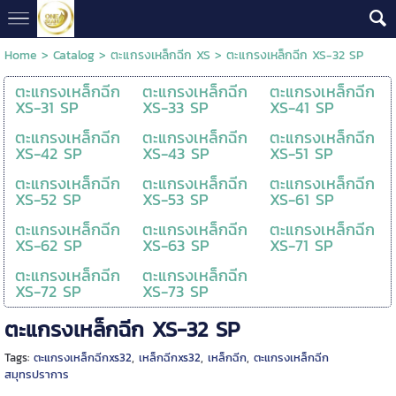
Home
>
Catalog
>
ตะแกรงเหล็กฉีก XS
>
ตะแกรงเหล็กฉีก XS-32 SP
ตะแกรงเหล็กฉีก
ตะแกรงเหล็กฉีก
ตะแกรงเหล็กฉีก
XS-31 SP
XS-33 SP
XS-41 SP
ตะแกรงเหล็กฉีก
ตะแกรงเหล็กฉีก
ตะแกรงเหล็กฉีก
XS-42 SP
XS-43 SP
XS-51 SP
ตะแกรงเหล็กฉีก
ตะแกรงเหล็กฉีก
ตะแกรงเหล็กฉีก
XS-52 SP
XS-53 SP
XS-61 SP
ตะแกรงเหล็กฉีก
ตะแกรงเหล็กฉีก
ตะแกรงเหล็กฉีก
XS-62 SP
XS-63 SP
XS-71 SP
ตะแกรงเหล็กฉีก
ตะแกรงเหล็กฉีก
XS-72 SP
XS-73 SP
ตะแกรงเหล็กฉีก XS-32 SP
Tags:
ตะแกรงเหล็กฉีกxs32
,
เหล็กฉีกxs32
,
เหล็กฉีก
,
ตะแกรงเหล็กฉีก
สมุทรปราการ