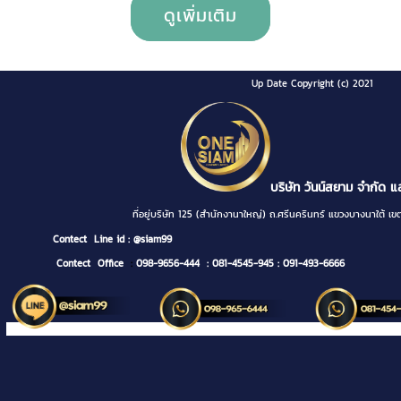
ดูเพิ่มเติม
Up Date Copyright (c) 2021
บริษัท วันน์สยาม จำกัด แ
ที่อยู่บริษัท 125 (สำนักงานาใหญ่) ถ.ศรีนครินทร์ แขวงบางนา
Contect
Line id : @siam99
Contect Office
:
098-9656-444
: 081-4545-945
: 091-493-6666