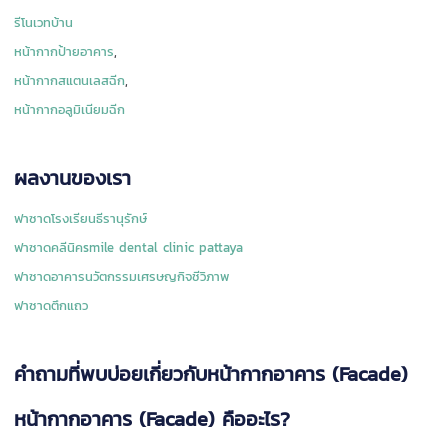
รีโนเวทบ้าน
หน้ากากป้ายอาคาร
,
หน้ากากสแตนเลสฉีก
,
หน้ากากอลูมิเนียมฉีก
ผลงานของเรา
ฟาซาดโรงเรียนธีรานุรักษ์
ฟาซาดคลีนิคsmile dental clinic pattaya
ฟาซาดอาคารนวัตกรรมเศรษญกิจชีวิภาพ
ฟาซาดตึกแถว
คำถามที่พบบ่อยเกี่ยวกับหน้ากากอาคาร (Facade)
หน้ากากอาคาร (Facade) คืออะไร?