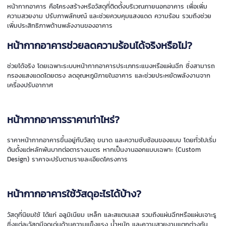
หน้ากากอาคาร คือโครงสร้างหรือวัสดุที่ติดตั้งบริเวณภายนอกอาคาร เพื่อเพิ่ม
ความสวยงาม ปรับภาพลักษณ์ และช่วยควบคุมแสงแดด ความร้อน รวมถึงช่วย
เพิ่มประสิทธิภาพด้านพลังงานของอาคาร
หน้ากากอาคารช่วยลดความร้อนได้จริงหรือไม่?
ช่วยได้จริง โดยเฉพาะระบบหน้ากากอาคารประเภทระแนงหรือแผ่นฉีก ซึ่งสามารถ
กรองแสงแดดโดยตรง ลดอุณหภูมิภายในอาคาร และช่วยประหยัดพลังงานจาก
เครื่องปรับอากาศ
หน้ากากอาคารราคาเท่าไหร่?
ราคาหน้ากากอาคารขึ้นอยู่กับวัสดุ ขนาด และความซับซ้อนของแบบ โดยทั่วไปเริ่ม
ต้นตั้งแต่หลักพันบาทต่อตารางเมตร หากเป็นงานออกแบบเฉพาะ (Custom
Design) ราคาจะปรับตามรายละเอียดโครงการ
หน้ากากอาคารใช้วัสดุอะไรได้บ้าง?
วัสดุที่นิยมใช้ ได้แก่ อลูมิเนียม เหล็ก และสแตนเลส รวมถึงแผ่นฉีกหรือแผ่นเจาะรู
ซึ่งแต่ละวัสดุมีจุดเด่นด้านความแข็งแรง น้ำหนัก และความสวยงามแตกต่างกัน